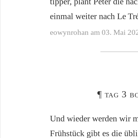
tipper, plant Peter die nä
einmal weiter nach Le Tré
eowynrohan am 03. Mai 20
¶
tag 3 b
Und wieder werden wir 
Frühstück gibt es die übl