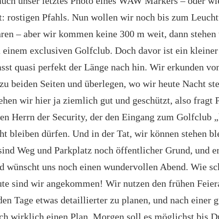
auch unser letztes Photo eines WAW Markers – oder 
gt: rostigen Pfahls. Nun wollen wir noch bis zum Leuc
ren – aber wir kommen keine 300 m weit, dann stehen 
 einem exclusiven Golfclub. Doch davor ist ein kleiner
asst quasi perfekt der Länge nach hin. Wir erkunden vo
 zu beiden Seiten und überlegen, wo wir heute Nacht st
ehen wir hier ja ziemlich gut und geschützt, also fragt 
en Herrn der Security, der den Eingang zum Golfclub 
ht bleiben dürfen. Und in der Tat, wir können stehen bl
sind Weg und Parkplatz noch öffentlicher Grund, und er
 wünscht uns noch einen wundervollen Abend. Wie sc
eute sind wir angekommen! Wir nutzen den frühen Feie
n Tage etwas detaillierter zu planen, und nach einer 
ch wirklich einen Plan. Morgen soll es möglichst bis D