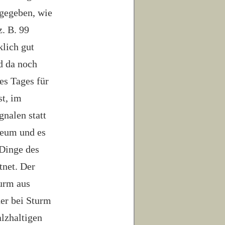
ngegeben, wie
z. B. 99
klich gut
d da noch
des Tages für
st, im
nalen statt
useum und es
 Dinge des
tnet. Der
urm aus
er bei Sturm
alzhaltigen