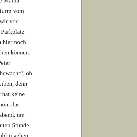
wie Mama
htturm vom
wir vor
 Parkplatz
n hier noch
ehen können.
Peter
„bewacht“, ob
eiben, denn
 hat keine
hön, das
rabend, um
guten Stunde
ublin gehen,