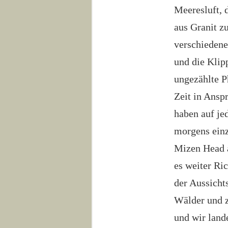
Meeresluft, 
aus Granit z
verschiedene
und die Klip
ungezählte P
Zeit in Ansp
haben auf je
morgens einz
Mizen Head a
es weiter Ri
der Aussicht
Wälder und z
und wir land