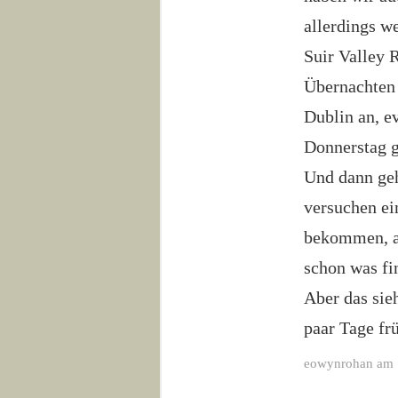
allerdings w
Suir Valley 
Übernachten 
Dublin an, e
Donnerstag g
Und dann geh
versuchen ei
bekommen, al
schon was fi
Aber das sieh
paar Tage frü
eowynrohan am 