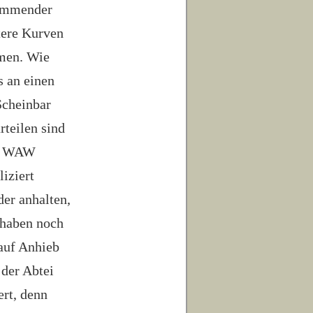
kommender
itere Kurven
men. Wie
s an einen
Scheinbar
rteilen sind
nen WAW
iziert
er anhalten,
 haben noch
auf Anhieb
 der Abtei
ert, denn