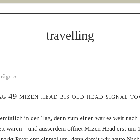
travelling
träge «
ag 49 mizen head bis old head signal t
gemütlich in den Tag, denn zum einen war es weit nach 
ett waren – und ausserdem öffnet Mizen Head erst um 
parkt Peter erst einmal um, denn damit wir heute Nacht