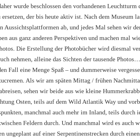
daher wurde beschlossen den vorhandenen Leuchtturm 
u ersetzen, der bis heute aktiv ist. Nach dem Museum la
n Aussichtsplattformen ab, und jedes Mal sehen wir de
pen aus ganz anderen Perspektiven und machen mal wi
hotos. Die Erstellung der Photobücher wird diesmal ve
ruch nehmen, alleine das Sichten der tausende Photos
den Fall eine Menge Spaß – und dummerweise vergesse
ucremen. Als wir am späten Mittag / frühen Nachmitt
breisen, sehen wir beide aus wie kleine Hummerkrabb
chtung Osten, teils auf dem Wild Atlantik Way und vorb
spunkten, manchmal auch mehr im Inland, teils durch i
wischen Feldern durch. Und manchmal wird es auch wi
en ungeplant auf einer Serpentinenstrecken durch eine