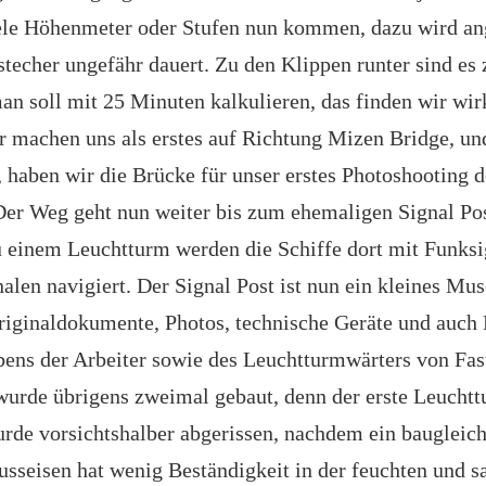
iele Höhenmeter oder Stufen nun kommen, dazu wird a
stecher ungefähr dauert. Zu den Klippen runter sind es 
an soll mit 25 Minuten kalkulieren, das finden wir wir
 machen uns als erstes auf Richtung Mizen Bridge, un
t, haben wir die Brücke für unser erstes Photoshooting 
 Der Weg geht nun weiter bis zum ehemaligen Signal Po
 einem Leuchtturm werden die Schiffe dort mit Funksig
nalen navigiert. Der Signal Post ist nun ein kleines M
Originaldokumente, Photos, technische Geräte und auch
bens der Arbeiter sowie des Leuchtturmwärters von Fas
urde übrigens zweimal gebaut, denn der erste Leuchtt
rde vorsichtshalber abgerissen, nachdem ein baugleich
Gusseisen hat wenig Beständigkeit in der feuchten und s