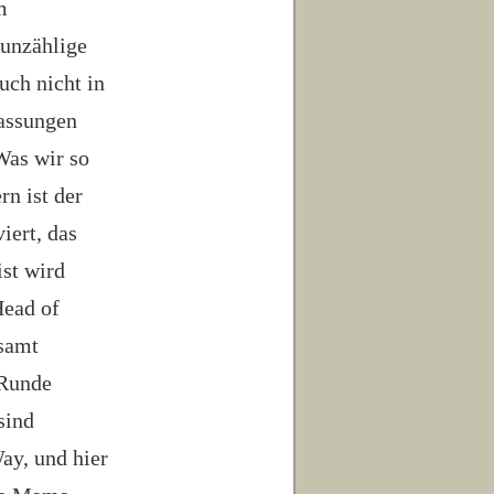
m
 unzählige
uch nicht in
fassungen
Was wir so
rn ist der
iert, das
ist wird
Head of
 samt
 Runde
sind
ay, und hier