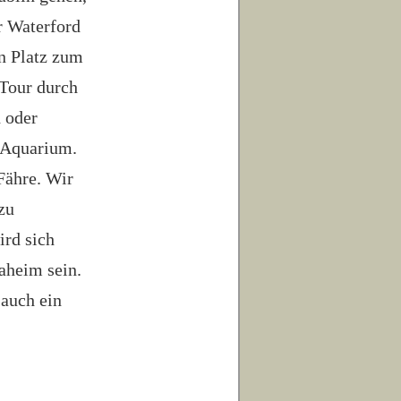
r Waterford
en Platz zum
 Tour durch
 oder
s Aquarium.
Fähre. Wir
zu
ird sich
daheim sein.
 auch ein