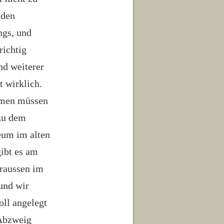
 den
ngs, und
richtig
nd weiterer
t wirklich.
ammen müssen
 zu dem
eum im alten
ibt es am
draussen im
 und wir
oll angelegt
 Abzweig