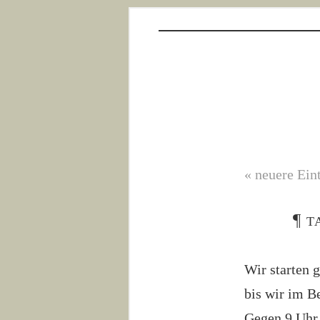
« neuere Ein
¶
t
Wir starten 
bis wir im B
Gegen 9 Uhr 