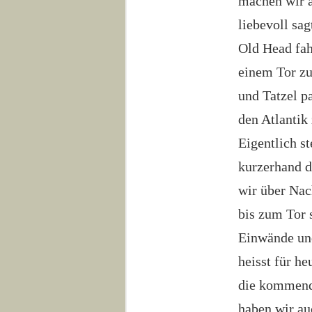
machen wir 
liebevoll sa
Old Head fah
einem Tor zu
und Tatzel p
den Atlantik
Eigentlich st
kurzerhand d
wir über Nac
bis zum Tor 
Einwände und
heisst für h
die kommende
haben wir au