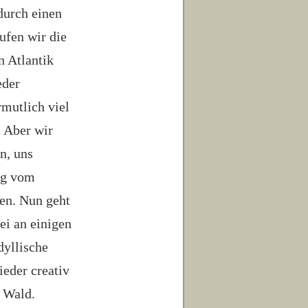
durch einen
ufen wir die
n Atlantik
eder
rmutlich viel
… Aber wir
n, uns
ag vom
en. Nun geht
ei an einigen
dyllische
eder creativ
n Wald.