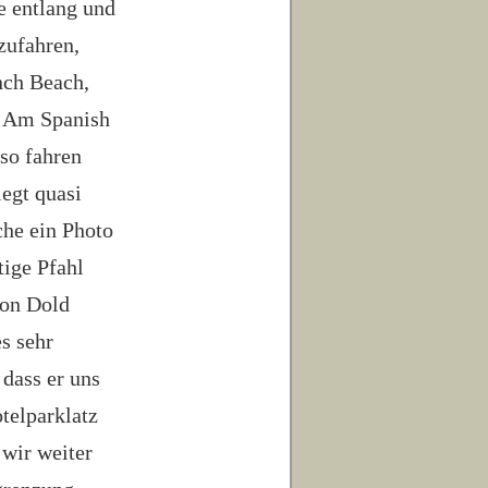
e entlang und
zufahren,
nch Beach,
r. Am Spanish
so fahren
iegt quasi
che ein Photo
tige Pfahl
von Dold
s sehr
dass er uns
telparklatz
 wir weiter