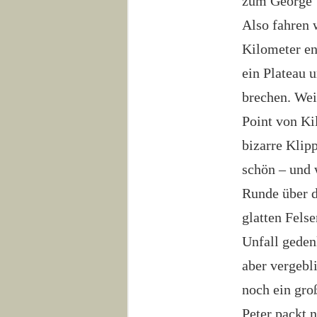
zum George‘s
Also fahren w
Kilometer en
ein Plateau 
brechen. Wei
Point von Ki
bizarre Klipp
schön – und 
Runde über d
glatten Felse
Unfall geden
aber vergebli
noch ein gro
Peter packt 