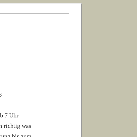
s
ab 7 Uhr
n richtig was
erung bis zum