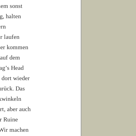
sem sonst
g, halten
ern
r laufen
eter kommen
s auf dem
Hag’s Head
 dort wieder
zurück. Das
ckwinkeln
rt, aber auch
er Ruine
 Wir machen