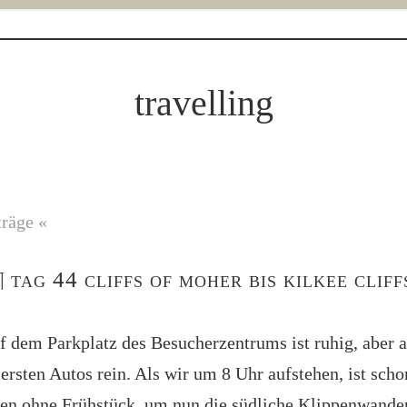
travelling
träge «
¶
tag 44 cliffs of moher bis kilkee cliff
f dem Parkplatz des Besucherzentrums ist ruhig, aber 
ersten Autos rein. Als wir um 8 Uhr aufstehen, ist scho
rten ohne Frühstück, um nun die südliche Klippenwand