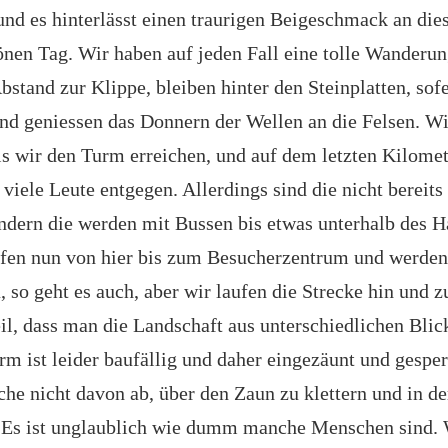
und es hinterlässt einen traurigen Beigeschmack an die
önen Tag. Wir haben auf jeden Fall eine tolle Wanderun
bstand zur Klippe, bleiben hinter den Steinplatten, sof
nd geniessen das Donnern der Wellen an die Felsen. Wi
is wir den Turm erreichen, und auf dem letzten Kilom
 viele Leute entgegen. Allerdings sind die nicht bereit
dern die werden mit Bussen bis etwas unterhalb des 
ufen nun von hier bis zum Besucherzentrum und werden
, so geht es auch, aber wir laufen die Strecke hin und 
eil, dass man die Landschaft aus unterschiedlichen Bli
rm ist leider baufällig und daher eingezäunt und gesper
che nicht davon ab, über den Zaun zu klettern und in d
 Es ist unglaublich wie dumm manche Menschen sind.