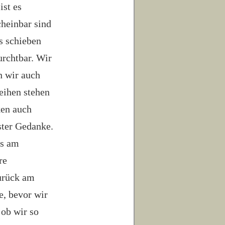
ist es
heinbar sind
s schieben
urchtbar. Wir
n wir auch
reihen stehen
ken auch
ster Gedanke.
ps am
re
urück am
e, bevor wir
ob wir so