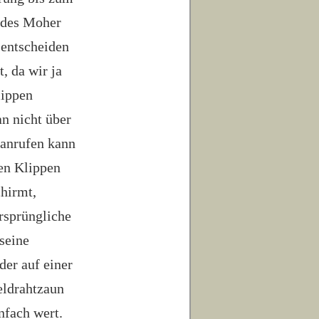
 des Moher
 entscheiden
, da wir ja
lippen
an nicht über
 anrufen kann
den Klippen
chirmt,
rsprüngliche
seine
er auf einer
eldrahtzaun
infach wert.