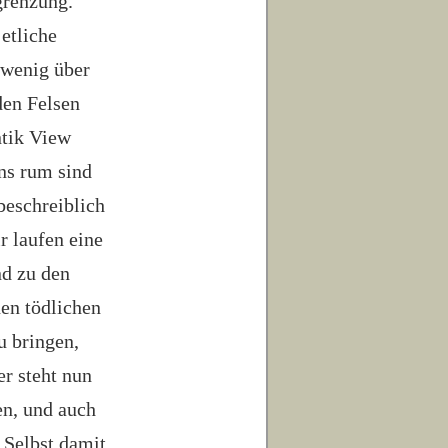
grenzung.
etliche
 wenig über
den Felsen
ntik View
ns rum sind
beschreiblich
r laufen eine
nd zu den
nen tödlichen
u bringen,
er steht nun
en, und auch
 Selbst damit