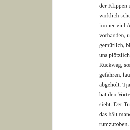
der Klippen 
wirklich sch
immer viel A
vorhanden, u
gemütlich, b
uns plötzlich
Rückweg, son
gefahren, la
abgeholt. Tja
hat den Vort
sieht. Der Tu
das hält man
rumzutoben.