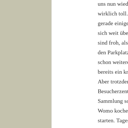
uns nun wied
wirklich tol
gerade einig
sich weit üb
sind froh, a
den Parkplatz
schon weiter
bereits ein 
Aber trotzd
Besucherzent
Sammlung sow
Womo koche i
starten. Tag