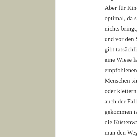
Aber für Kin
optimal, da 
nichts bring
und vor den S
gibt tatsäch
eine Wiese lä
empfohlenen 
Menschen sin
oder kletter
auch der Fal
gekommen ist
die Küstenwa
man den Weg 