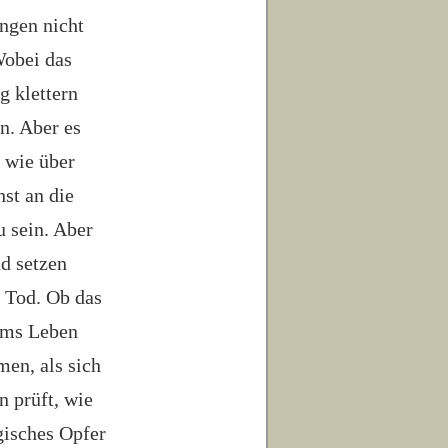
ngen nicht
Wobei das
g klettern
nn. Aber es
n wie über
hst an die
u sein. Aber
d setzen
n Tod. Ob das
 ums Leben
en, als sich
 prüft, wie
gisches Opfer