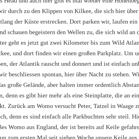
 Head und auch hier gibt es mal wieder eine Höhenbe
ir durch zu den Klippen von Kilkee, die sich hier über 
tlang der Küste erstrecken. Dort parken wir, laufen ein
und schauen begeistern den Wellen zu, die sich wild an 
ter geht es jetzt gut zwei Kilometer bis zum Wild Atla
lkee, und dort finden wir einen großen Parkplatz. Um u
en, der Atlantik rauscht und donnert und ist einfach un
wir beschliessen spontan, hier über Nacht zu stehen. Wi
as große Gelände, aber halten immer ordentlich Absta
n, denn es gibt hier mehr als eine Steinplatte, die an ei
kt. Zurück am Womo versucht Peter, Tatzel in Waage z
ch, denn es sind einfach alle Parkbuchten sehr steil. Hi
ßes Womo aus England, der ist bereits auf Keile gefahr
nun zum ersten Mal seit sieben Woche unsere Keile aus.