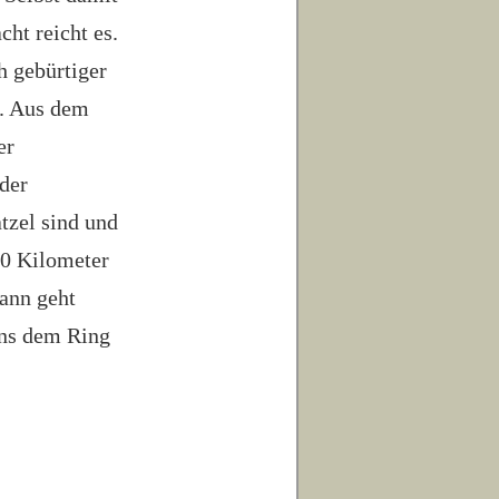
ht reicht es.
h gebürtiger
s. Aus dem
er
 der
atzel sind und
20 Kilometer
ann geht
uns dem Ring