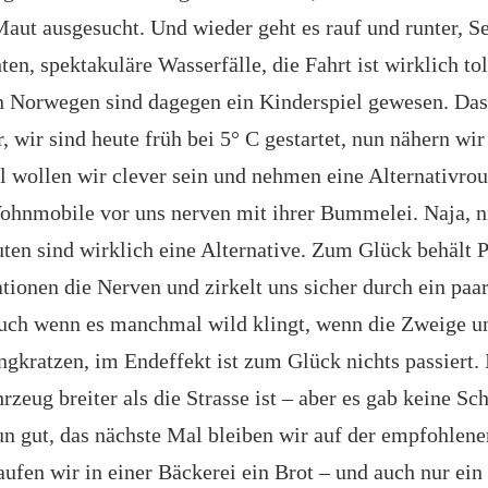
aut ausgesucht. Und wieder geht es rauf und runter, S
en, spektakuläre Wasserfälle, die Fahrt ist wirklich tol
in Norwegen sind dagegen ein Kinderspiel gewesen. Das
 wir sind heute früh bei 5° C gestartet, nun nähern wir
 wollen wir clever sein und nehmen eine Alternativrou
ohnmobile vor uns nerven mit ihrer Bummelei. Naja, ni
uten sind wirklich eine Alternative. Zum Glück behält P
ationen die Nerven und zirkelt uns sicher durch ein paa
uch wenn es manchmal wild klingt, wenn die Zweige u
kratzen, im Endeffekt ist zum Glück nichts passiert. I
zeug breiter als die Strasse ist – aber es gab keine Sch
n gut, das nächste Mal bleiben wir auf der empfohlene
ufen wir in einer Bäckerei ein Brot – und auch nur ein