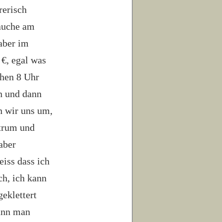
rerisch
Gauche am
 aber im
 €, egal was
chen 8 Uhr
n und dann
n wir uns um,
ntrum und
aber
iss dass ich
ch, ich kann
eklettert
kann man